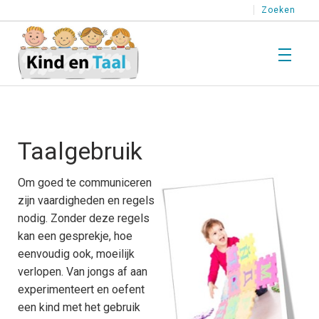
Zoeken
T
Wat is Taal?
W
i
Taalgebruik
T
T
T
Kind en Taal
Om goed te communiceren
K
zijn vaardigheden en regels
e
T
T
nodig. Zonder deze regels
T
kan een gesprekje, hoe
T
H
Stimuleren
eenvoudig ook, moeilijk
l
S
verlopen. Van jongs af aan
T
k
p
T
T
experimenteert en oefent
e
een kind met het gebruik
o
Testen
T
T