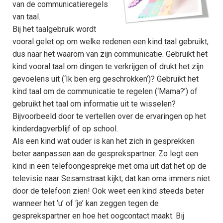
van de communicatieregels
S
van taal.
T
t
M
Bij het taalgebruik wordt
e
s
l
Meer over Taal
vooral gelet op om welke redenen een kind taal gebruikt,
V
I
dus naar het waarom van zijn communicatie. Gebruikt het
kind vooral taal om dingen te verkrijgen of drukt het zijn
T
gevoelens uit (‘Ik ben erg geschrokken’)? Gebruikt het
Advies en Hulp
A
kind taal om de communicatie te regelen (‘Mama?’) of
e
gebruikt het taal om informatie uit te wisselen?
H
T
Bijvoorbeeld door te vertellen over de ervaringen op het
L
Meertaligheid
kinderdagverblijf of op school.
M
Als een kind wat ouder is kan het zich in gesprekken
J
beter aanpassen aan de gesprekspartner. Zo legt een
(
O
kind in een telefoongesprekje met oma uit dat het op de
televisie naar Sesamstraat kijkt; dat kan oma immers niet
H
T
A
door de telefoon zien! Ook weet een kind steeds beter
C
D
wanneer het ‘u’ of ‘je’ kan zeggen tegen de
gesprekspartner en hoe het oogcontact maakt. Bij