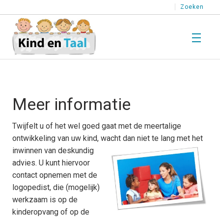
Zoeken
T
Wat is Taal?
W
i
Meer informatie
T
T
T
Kind en Taal
Twijfelt u of het wel goed gaat met de meertalige
K
ontwikkeling van uw kind, wacht dan
niet te lang met het
e
T
T
inwinnen van deskundig
T
advies. U kunt hiervoor
T
H
Stimuleren
contact opnemen met de
l
S
logopedist, die (mogelijk)
T
k
p
T
T
werkzaam is op de
e
kinderopvang of op de
o
Testen
T
T