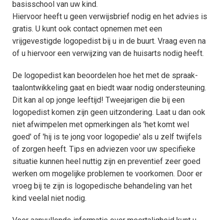
basisschool van uw kind.
S
Hiervoor heeft u geen verwijsbrief nodig en het advies is
T
t
M
gratis. U kunt ook contact opnemen met een
e
s
l
Meer over Taal
vrijgevestigde logopedist bij u in de buurt. Vraag even na
V
I
of u hiervoor een verwijzing van de huisarts nodig heeft.
T
De logopedist kan beoordelen hoe het met de spraak-
Advies en Hulp
taalontwikkeling gaat en biedt waar nodig ondersteuning.
A
e
Dit kan al op jonge leeftijd! Tweejarigen die bij een
H
T
logopedist komen zijn geen uitzondering. Laat u dan ook
niet afwimpelen met opmerkingen als 'het komt wel
L
Meertaligheid
M
goed' of 'hij is te jong voor logopedie' als u zelf twijfels
J
of zorgen heeft. Tips en adviezen voor uw specifieke
(
O
situatie kunnen heel nuttig zijn en preventief zeer goed
werken om mogelijke problemen te voorkomen. Door er
H
T
A
vroeg bij te zijn is logopedische behandeling van het
C
kind veelal niet nodig.
D