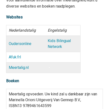
Voor aanvullende informatie over meertaligheid kunt u
S
diverse websites en boeken raadplegen.
M
i
Websites
Nederlandstalig
Engelstalig
Kids Bilingual
Oudersonline
Network
Afuk.frl
-
Meertalig.nl
-
Boeken
Meertalig opvoeden. Uw kind zal u dankbaar zijn van
Marinella Orioni Uitgeverij Van Gennep B.V.,
ISBN13 9789461643599