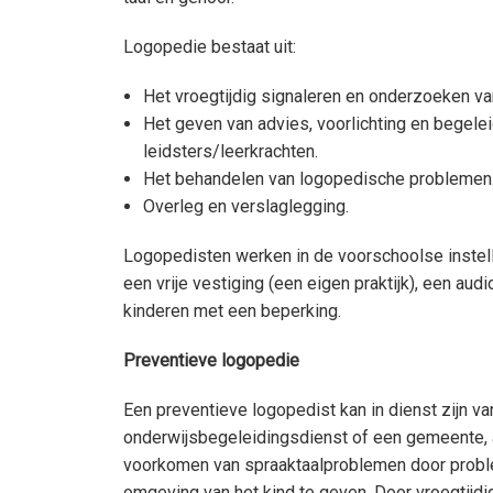
Logopedie bestaat uit:
Het vroegtijdig signaleren en onderzoeken 
Het geven van advies, voorlichting en begelei
leidsters/leerkrachten.
Het behandelen van logopedische problemen
Overleg en verslaglegging.
Logopedisten werken in de voorschoolse instell
een vrije vestiging (een eigen praktijk), een aud
kinderen met een beperking.
Preventieve logopedie
Een preventieve logopedist kan in dienst zijn v
onderwijsbegeleidingsdienst of een gemeente, af
voorkomen van spraaktaalproblemen door problem
omgeving van het kind te geven. Door vroegtijd