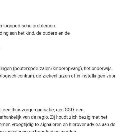
van logopedische problemen.
ding aan het kind, de ouders en de
.
ingen (peuterspeelzalen/kinderopvang), het onderwijs,
iologisch centrum, de ziekenhuizen of in instellingen voor
an een thuiszorgorganisatie, een GGD, een
hankelijk van de regio. Zij houdt zich bezig met het
en vroegtijdig te signaleren en hierover advies aan de
ige signalering en begeleiding worden