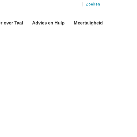
Zoeken
r over Taal
Advies en Hulp
Meertaligheid
eknormen
Logopedie
Ontwikkeling
Jeugdgezondheidszorg (JGZ)
Tweetalig
Het Audiologisch Centrum
Drietalig
Stimuleren
Meer informatie