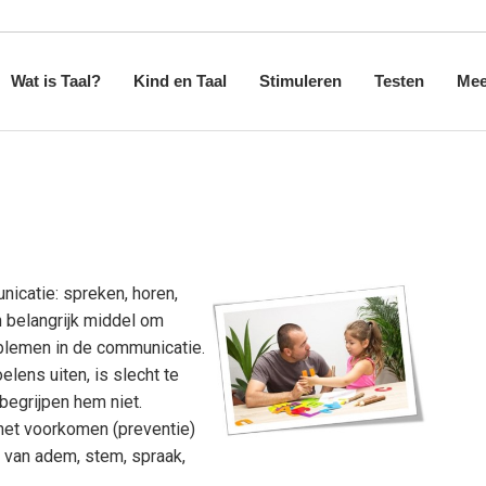
Wat is Taal?
Kind en Taal
Stimuleren
Testen
Mee
Taalverwerving
Hoe leert uw kind praten
Televisie en online
Minimum spre
Taalinhoud
Taalontwikkeling
Stimuleren taalontwikkeling
Informatie
Taalvorm
Taal en lezen
Voorlezen
icatie: spreken, horen,
Taalgebruik
 belangrijk middel om
blemen in de communicatie.
elens uiten, is slecht te
begrijpen hem niet.
 het voorkomen (preventie)
 van adem, stem, spraak,