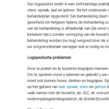
Een logopedist werkt in een zelfstandige prakt
stem, spraak, taal en gehoor. Na het onderzoek 
behandelplan opgesteld. Een behandeling duurt 
geoefend om hetgeen tijdens de behandeling is g
van de behandeling is afhankelijk van (de ernst 
betekent dat u zonder verwijzing van de huisar
behandeling worden (nu nog) vergoed door de zie
uw zorgverzekeraar navragen wat er nodig en mog
Logopedische problemen
Door te praten en te luisteren begrijpen mensen 
Om te spreken moet u ademen en gebuikt u uw st
moet ook kunnen horen, denken en begrijpen. Sp
op het gebied van
taal
,
spraak
,
stem
en
gehoor
k
vaak samen met de huisarts, de JGZ, de voorscho
onderwijsbegeleidingsdienst, de (kinder)fysioth