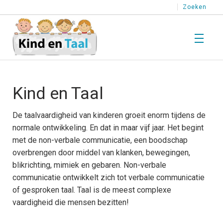
Zoeken
T
Wat is Taal?
Kind en Taal
W
i
T
T
De taalvaardigheid van kinderen groeit enorm tijdens de
T
Kind en Taal
normale ontwikkeling. En dat in maar vijf jaar. Het begint
K
met de non-verbale communicatie, een boodschap
e
T
T
overbrengen door middel van klanken, bewegingen,
T
blikrichting, mimiek en gebaren. Non-verbale
T
H
Stimuleren
communicatie ontwikkelt zich tot verbale communicatie
l
S
of gesproken taal. Taal is de meest complexe
T
k
p
T
T
vaardigheid die mensen bezitten!
e
o
Testen
T
T