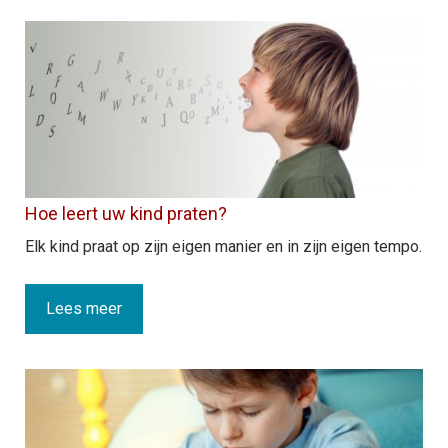
S
T
t
M
e
s
l
Meer over Taal
V
I
T
Advies en Hulp
A
e
H
Hoe leert uw kind praten?
T
Elk kind praat op zijn eigen manier en in zijn eigen tempo.
L
Meertaligheid
M
J
Lees meer
(
O
H
T
A
C
D