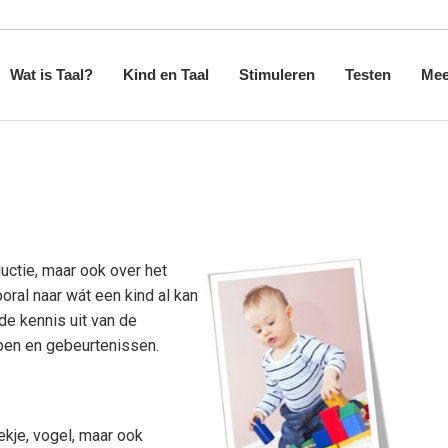
Wat is Taal?
Kind en Taal
Stimuleren
Testen
Mee
Taalverwerving
Hoe leert uw kind praten
Televisie en online
Minimum spre
Taalinhoud
Taalontwikkeling
Stimuleren taalontwikkeling
Informatie
Taalvorm
Taal en lezen
Voorlezen
ctie, maar ook over het
Taalgebruik
ooral naar wát een kind al kan
de kennis uit van de
pen en gebeurtenissen.
ekje, vogel, maar ook