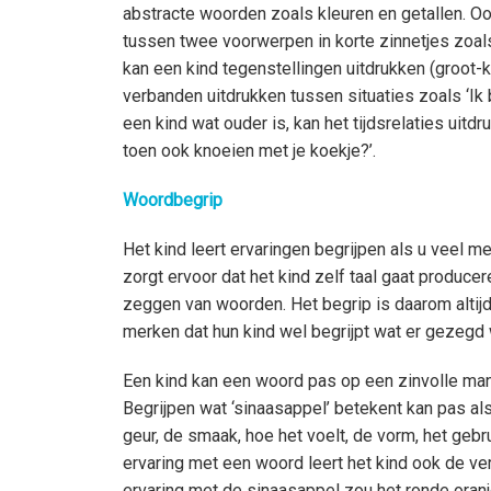
abstracte woorden zoals kleuren en getallen. Oo
tussen twee voorwerpen in korte zinnetjes zoals 
kan een kind tegenstellingen uitdrukken (groot-
verbanden uitdrukken tussen situaties zoals ‘Ik 
een kind wat ouder is, kan het tijdsrelaties uitdr
toen ook knoeien met je koekje?’.
Woordbegrip
Het kind leert ervaringen begrijpen als u veel m
zorgt ervoor dat het kind zelf taal gaat produce
zeggen van woorden. Het begrip is daarom altijd
merken dat hun kind wel begrijpt wat er gezegd w
Een kind kan een woord pas op een zinvolle mani
Begrijpen wat ‘sinaasappel’ betekent kan pas als
geur, de smaak, hoe het voelt, de vorm, het gebrui
ervaring met een woord leert het kind ook de v
ervaring met de sinaasappel zou het ronde oranj