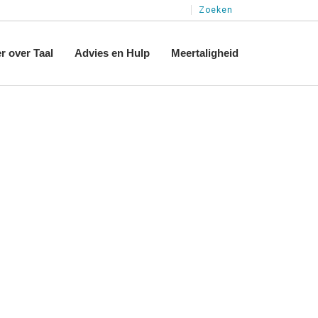
Zoeken
r over Taal
Advies en Hulp
Meertaligheid
eknormen
Logopedie
Ontwikkeling
Jeugdgezondheidszorg (JGZ)
Tweetalig
Het Audiologisch Centrum
Drietalig
Stimuleren
Meer informatie