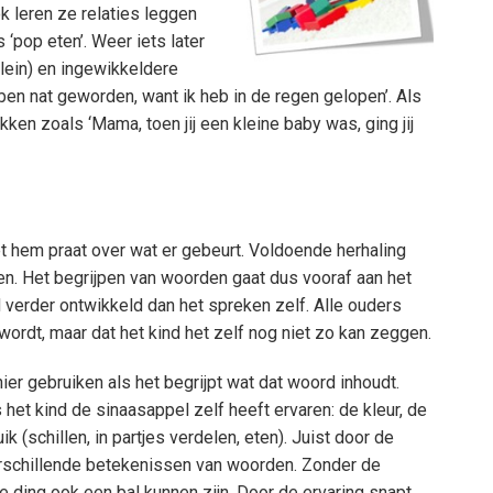
k leren ze relaties leggen
‘pop eten’. Weer iets later
klein) en ingewikkeldere
ben nat geworden, want ik heb in de regen gelopen’. Als
ukken zoals ‘Mama, toen jij een kleine baby was, ging jij
et hem praat over wat er gebeurt. Voldoende herhaling
ren. Het begrijpen van woorden gaat dus vooraf aan het
 verder ontwikkeld dan het spreken zelf. Alle ouders
ordt, maar dat het kind het zelf nog niet zo kan zeggen.
er gebruiken als het begrijpt wat dat woord inhoudt.
 het kind de sinaasappel zelf heeft ervaren: de kleur, de
k (schillen, in partjes verdelen, eten). Juist door de
erschillende betekenissen van woorden. Zonder de
e ding ook een bal kunnen zijn. Door de ervaring snapt