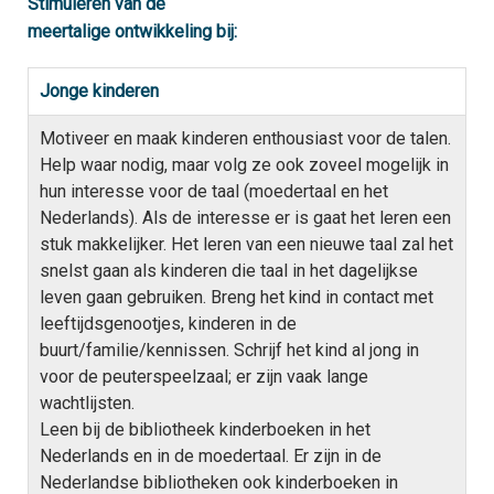
Stimuleren van de
meertalige ontwikkeling bij:
S
T
t
M
e
s
l
Meer over Taal
Jonge kinderen
V
I
Motiveer en maak kinderen enthousiast voor de talen.
T
Help waar nodig, maar volg ze ook zoveel mogelijk in
Advies en Hulp
hun interesse voor de taal (moedertaal en het
A
e
Nederlands). Als de interesse er is gaat het leren een
H
stuk makkelijker. Het leren van een nieuwe taal zal het
T
snelst gaan als kinderen die taal in het dagelijkse
L
Meertaligheid
leven gaan gebruiken. Breng het kind in contact met
M
leeftijdsgenootjes, kinderen in de
J
(
O
buurt/familie/kennissen. Schrijf het kind al jong in
voor de peuterspeelzaal; er zijn vaak lange
H
T
wachtlijsten.
A
Leen bij de bibliotheek kinderboeken in het
C
D
Nederlands en in de moedertaal. Er zijn in de
Nederlandse bibliotheken ook kinderboeken in