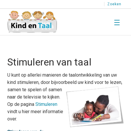
Zoeken
T
Wat is Taal?
W
i
Stimuleren van taal
T
T
T
Kind en Taal
U kunt op allerlei manieren de taalontwikkeling van uw
K
kind stimuleren, door bijvoorbeeld
uw kind voor te lezen,
e
T
T
samen te spelen of samen
T
naar de televisie te kijken.
T
H
Stimuleren
Op de pagina
Stimuleren
l
S
vindt u hier meer informatie
T
k
p
T
T
over.
e
o
Testen
T
T