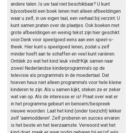
S
andere talen. Is uw taal niet beschikbaar? U kunt
bijvoorbeeld een boek lenen met alleen afbeeldingen
M
waar u zelf, in uw eigen taal, een verhaal bij verzint. U
i
kunt samen praten over de plaatjes. Ook boeken met
grote afbeeldingen en weinig tekst zijn hier geschikt
voor.Denk voor speelgoed eens aan een speel-o-
theek. Hier kunt u speelgoed lenen, zodat u zelf
minder hoeft aan te schaffen en veel kunt variëren.
Ontdek zo wat het kind leuk vindt!Kijk samen naar
zowel Nederlandse kinderprogramma’s op de
televisie als programma's in de moedertaal. Dat
hoeven heus niet alleen programma's voor hele kleine
kinderen te zijn. Als u samen kijkt, steken ze er zeker
wat van op. Als de interesse er is! Praat over wat er
in het programma gebeurt en benoem/bespreek
nieuwe woorden. Laat het kind (onder toezicht) lekker
zelf 'aanmodderen'. Zelf proberen en succes ervaren
is het beste en het leerzaamste. Verwoord wat het
kind doet, maak er waar nodig gebaren bij en/of wijs