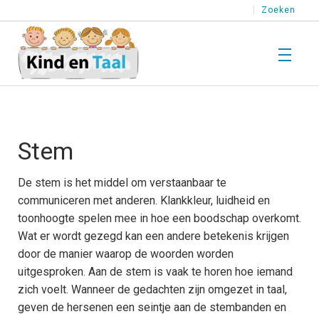
Zoeken
T
Wat is Taal?
W
i
Stem
T
T
T
Kind en Taal
De stem is het middel om verstaanbaar te
K
communiceren met anderen. Klankkleur, luidheid en
e
T
T
toonhoogte spelen mee in hoe een boodschap overkomt.
T
Wat er wordt gezegd kan een andere betekenis krijgen
T
H
Stimuleren
door de manier waarop de woorden worden
l
S
uitgesproken. Aan de stem is vaak te horen hoe iemand
T
k
p
T
T
zich voelt. Wanneer de gedachten zijn omgezet in taal,
e
geven de hersenen een seintje aan de stembanden en
o
Testen
T
T