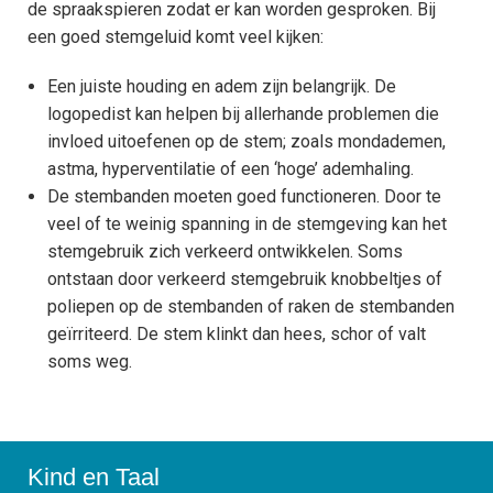
de spraakspieren zodat er kan worden gesproken. Bij
S
een goed stemgeluid komt veel kijken:
T
t
M
e
s
l
Meer over Taal
Een juiste houding en adem zijn belangrijk. De
V
logopedist kan helpen bij allerhande problemen die
I
invloed uitoefenen op de stem; zoals mondademen,
T
astma, hyperventilatie of een ‘hoge’ ademhaling.
Advies en Hulp
De stembanden moeten goed functioneren. Door te
A
e
veel of te weinig spanning in de stemgeving kan het
H
T
stemgebruik zich verkeerd ontwikkelen. Soms
ontstaan door verkeerd stemgebruik knobbeltjes of
L
Meertaligheid
M
poliepen op de stembanden of raken de stembanden
J
geïrriteerd. De stem klinkt dan hees, schor of valt
(
O
soms weg.
H
T
A
C
D
Kind en Taal