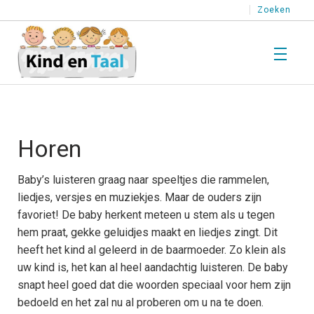
Zoeken
T
Wat is Taal?
W
i
Horen
T
T
T
Kind en Taal
Baby’s luisteren graag naar speeltjes die rammelen,
K
liedjes, versjes en muziekjes. Maar de ouders zijn
e
T
T
favoriet! De baby herkent meteen u stem als u tegen
T
hem praat, gekke geluidjes maakt en liedjes zingt. Dit
T
H
Stimuleren
heeft het kind al geleerd in de baarmoeder. Zo klein als
l
S
uw kind is, het kan al heel aandachtig luisteren. De baby
T
k
p
T
T
snapt heel goed dat die woorden speciaal voor hem zijn
e
bedoeld en het zal nu al proberen om u na te doen.
o
Testen
T
T