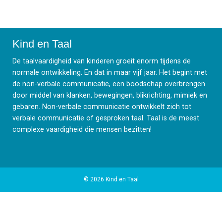
S
T
t
M
e
s
l
Meer over Taal
Kind en Taal
V
I
De taalvaardigheid van kinderen groeit enorm tijdens de
T
normale ontwikkeling. En dat in maar vijf jaar. Het begint met
Advies en Hulp
de non-verbale communicatie, een boodschap overbrengen
A
door middel van klanken, bewegingen, blikrichting, mimiek en
e
H
gebaren. Non-verbale communicatie ontwikkelt zich tot
T
verbale communicatie of gesproken taal. Taal is de meest
L
Meertaligheid
complexe vaardigheid die mensen bezitten!
M
J
(
O
H
T
© 2026 Kind en Taal
A
C
D